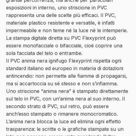
esposizioni in interno
, uno striscione in PVC
rappresenta una delle scelte più efficaci. Il PVC,
materiale plastico resistente e versatile, è infatti
impermeabile
e non teme né la luce né le intemperie.
La stampa digitale diretta su PVC Flexyprint può
essere monofacciale o bifacciale, cioè coprire una
sola facciata del telo o entrambe.
Il PVC anima nera
ignifugo
Flexyprint rispetta ogni
standard italiano ed europeo in materia di dotazioni
antincendio
: non permette alle fiamme di propagarsi,
ma si accartoccia su sé stesso e non s’infiamma.
Uno striscione “anima nera” è stampato direttamente
sul telo in PVC, con un’
anima nera
al suo interno. Il
secondo strato di PVC, sul retro, può essere
anch’esso stampato o rimanere monocromatico.
L’anima nera
blocca la luce
ed
elimina ogni effetto
trasparenza
: le scritte o le grafiche stampate su un