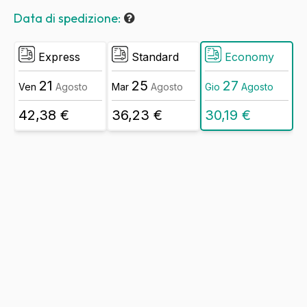
Data di spedizione:
Express
Standard
Economy
21
25
27
Ven
Agosto
Mar
Agosto
Gio
Agosto
42,38 €
36,23 €
30,19 €
Banner
in
PVC
ignifugo
anima