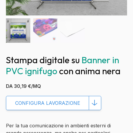
Stampa digitale su
Banner in
Banner in PVC ignifugo anima nera
PVC ignifugo
con anima nera
DA 30,19 €/MQ
CONFIGURA LAVORAZIONE
Per la tua comunicazione in
ambienti esterni di
grande percorrenza
, ma anche per
particolari