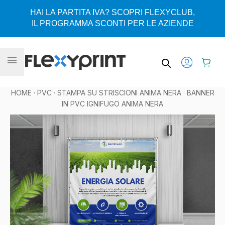
HAI LA PARTITA IVA? SCOPRI FLEXYCLUB,
IL PROGRAMMA SCONTI PER LE AZIENDE
Vai al contenuto
HOME
·
PVC
·
STAMPA SU STRISCIONI ANIMA NERA
· BANNER
IN PVC IGNIFUGO ANIMA NERA